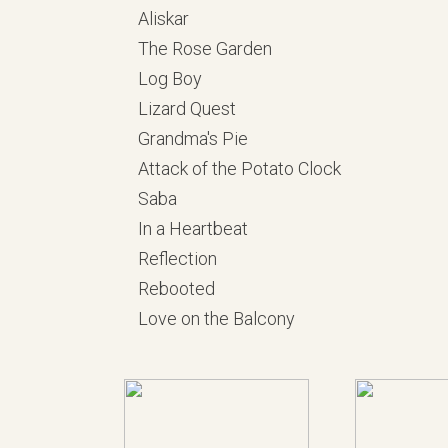
Ketika membicarakan permainan internasional,
situs slot Thailand
sela
Aliskar
tema menarik serta dukungan transaksi cepat yang memudahkan pema
Tips leveling cepat ini sering diremehin padahal efeknya kerasa bang
The Rose Garden
game terasa hidup. Diskusi dan meme jadi hiburan tambahan.
Obrolan Pagi Warga
Log Boy
Lizard Quest
Halaman Rumah
Grandma's Pie
Attack of the Potato Clock
Saba
Di pagi hari yang cerah saat warga membersihkan halaman rumah, perc
seseorang menyinggung
Toto Togel
hanya sebagai bahan cerita umum,
In a Heartbeat
Patch kali ini perbaiki bug yang cukup ganggu gameplay kompetitif, da
tanpa syarat ribet. Tinggal masuk game dan klaim langsung.
Reflection
Banyak pemain baru mencari cara cepat mendapatkan gold lebih bany
Rebooted
sering jadi ajang unjuk kemampuan pemain. Persaingan antar tim bias
Turnamen PvP antar server mulai ramai dibahas karena menghadirkan 
Love on the Balcony
pada ulasan berikut
Togel Terpercaya
. Turnamen PvP antar guild ser
strategi tim kuat.
Pemain yang memilih
Togel178
juga dapat memanfaatkan berbagai j
mengelola dana mereka dengan mudah dan tanpa hambatan saat berm
Dengan berbagai pilihan permainan yang menarik,
Togel178
memastika
mereka, meningkatkan peluang menang dan menjadikan setiap permai