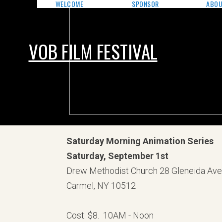
Tips Bermain Slot 
WELCOME
SPONSOR
ABOU
Berpengalaman
VOB FILM FESTIVAL
Pecinta slot selalu mencari
RTP slot
gacor untuk mendapatkan keuntung
yang lebih besar dan lebih adil untuk setiap pemain. Dalam RTP slo
dan seru. Slot dengan RTP tinggi memang selalu menjadi pilihan ut
Bermain slot kini semakin praktis dengan adanya
Slot 5k
. Metode pem
menggunakan aplikasi Dana. Dengan nominal kecil, Anda sudah bisa m
Promo top-up terbaru memberikan penawaran spesial dengan bonus 
alternatif
. Event harian memberikan reward yang konsisten untuk player
Skin edisi terbaru hadir dengan efek skill yang berubah warna dan a
menghadirkan tantangan harian. Tantangan ini membuat pemain terus
Saturday Morning Animation Series
Event mingguan kali ini punya misi tambahan yang lebih menantang tap
Saturday, September 1st
terbatas sering menghadirkan item langka yang jadi incaran banyak p
didapat di waktu lain.
Drew Methodist Church 28 Gleneida Av
Mahjong Ways 2: Pi
Carmel, NY 10512
Desain Menawan da
Cost: $8. 10AM - Noon