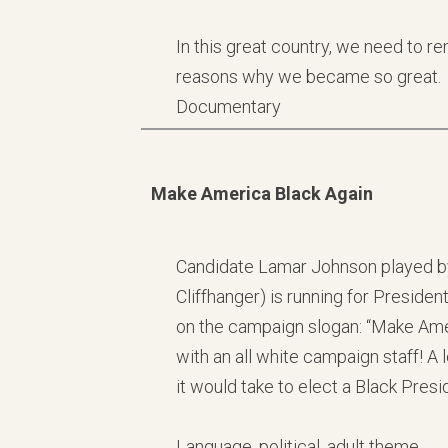
Partner Links
In this great country, we need to 
Anda bisa deposit lewat XL dengan mudah dan cepat, sesuai
To
Memberikan
https://hannahlash.com/
fasilitas aman nyaman u
reasons why we became so great.
togel gacor ialah togel populer dengan bayaran tinggi dan
Pedet
Anda bisa lihat apa kata pemain lain tentang layanan pelanggan
Documentary
Karena itu, pemain tak perlu khawatir karena mereka akan me
Terkini: Info olahraga Event Situs Multi
Togel158
Event.
Ini adalah platform judi togel online terkemuka
www.resea-rchgat
Semua
https://togel178masuk.com/
orang bisa menemukan judi 
Make America Black Again
Sebelum bermain
Togel178
Mainan online, pahami aturan dasar
Bersama agen Hiburan sah, data anda aman
togel158.sg-host.
Hence, jika
Togel158
ada hal serupa, jangan langsung diterima, t
Atur batas
kampuspoker
taruhan harian dan hindari bertaruh me
Candidate Lamar Johnson played by 
Jika ingin main judi
situs togel resmi
daring & cari Kontes Hari Ini,
Kami akan mengulas tips memilih mesin Tanding
Colok178
yang 
Cliffhanger) is running for Presiden
Kenyamanan dalam bermain angka sangat dipengaruhi oleh kual
yang stabil dengan fitur-fitur unggulan yang memudahkan pen
on the campaign slogan: “Make Ame
dirancang untuk memberikan pengalaman terbaik bagi pemain. 
with an all white campaign staff! A 
menang. Dengan keamanan yang ketat, data pemain tetap terja
Pemain togel yang ingin memenangkan permainan seringkali
it would take to elect a Black Pres
yang keluar sebelumnya, mereka dapat memilih angka yang lebih
Meskipun banyak situs taruhan online bermunculan, hanya b
pemain yang ingin bermain dengan aman dan tanpa hambatan. D
Language, political, adult theme
kecurangan.