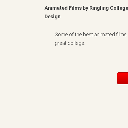
Animated Films by Ringling College
Design
Some of the best animated films 
great college.