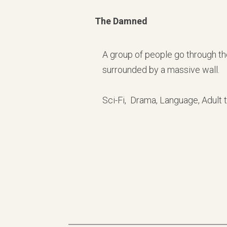
transfer bank, sehingga transaksi menjadi cepat dan anti ribet.
Hal tersebut menjamin pemain menerima data akurat yang diver
The Damned
Hal tersebut memastikan pemain memperoleh informasi akura
Akurasi informasi yang dijaga
Togel Resmi
memberikan kepercaya
Hal tersebut menjamin pemain memperoleh data valid, karena
B
A group of people go through their
surrounded by a massive wall.
Sci-Fi, Drama, Language, Adult