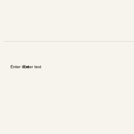
Enter text
Enter text